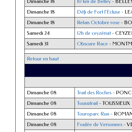
Dimanche 18
10 km de Belley
- BELLE
Dimanche 18
Défi de Fort l'Ecluse
- LE
Dimanche 18
Relais Octobre rose
- BO
Samedi 24
12h de ceyzériat
- CEYZE
Samedi 31
Obscure Race
- MONTME
Retour en haut
Dimanche 08
Trail des Roches
- PONC
Dimanche 08
Toussitrail
- TOUSSIEUX
Dimanche 08
Touroparc Run
- ROMA
Dimanche 08
Foulée de Versonnex
- 