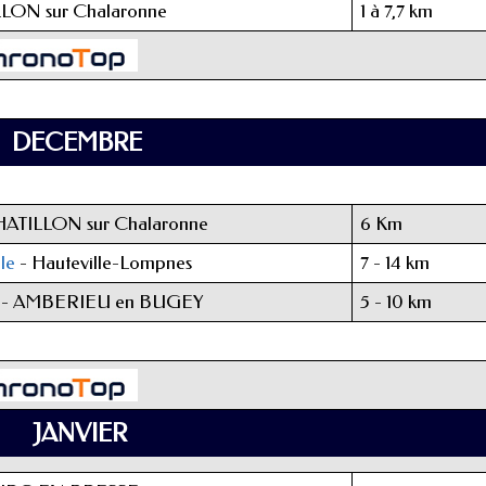
LON sur Chalaronne
1 à 7,7 km
DECEMBRE
ATILLON sur Chalaronne
6 Km
le
- Hauteville-Lompnes
7 - 14 km
- AMBERIEU en BUGEY
5 - 10 km
JANVIER