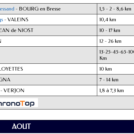
ressand
- BOURG en Bresse
1,5 - 2 - 8,6 km
gs
- VALEINS
10,4 km
JEAN de NIOST
10 - 17 km
N
12 - 26 km
13-25-45-65-10
Km
 LOYETTES
10 km
IGNA
7 - 14 km
- VERJON
1,8 à 7,3 km
AOUT