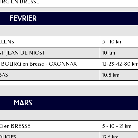
URG EN BRESSE
FEVRIER
LLENS
5 - 10 km
ST-JEAN DE NIOST
10 km
 BOURG en Bresse - OXONNAX
12-23-42-80 k
BAS
10,8 km
MARS
 en BRESSE
5 - 10 - 21 km
OUGES
12,5 km