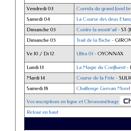
Vendredi 03
Corrida du grand fond b
Samedi 04
La Course des deux Etan
Dimanche 05
Contre la montr'ail
- ST-
Dimanche 05
Trail de la Biche
- GIRO
Ve 10 / Di 12
Ultra 01
- OYONNAX
Lundi 13
La Magie du Confluent
-
Mardi 14
Course de la Frite
- SUL
Samedi 18
Challenge Gervais Morel
Vos inscriptions en ligne et Chronométrage
Retour en haut