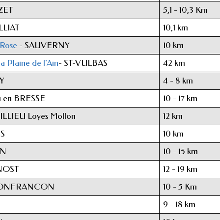
ZET
5,1 - 10,3 Km
LLIAT
10,1 km
 Rose
- SAUVERNY
10 km
a Plaine de l'Ain
- ST-VULBAS
42 km
Y
4 - 8 km
 en BRESSE
10 - 17 km
ILLIEU Loyes Mollon
12 km
NS
10 km
ON
10 - 15 km
NOST
12 - 19 km
CONFRANCON
10 - 5 Km
9 - 18 km