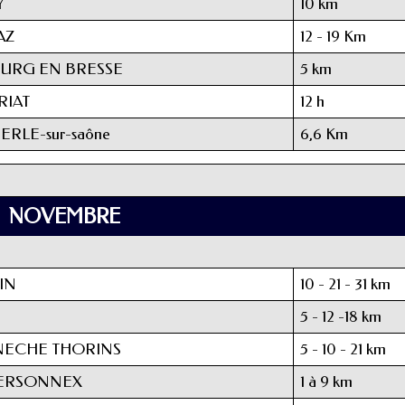
Y
10 km
AZ
12 - 19 Km
URG EN BRESSE
5 km
RIAT
12 h
RLE-sur-saône
6,6 Km
NOVEMBRE
IN
10 - 21 - 31 km
5 - 12 -18 km
NECHE THORINS
5 - 10 - 21 km
VERSONNEX
1 à 9 km