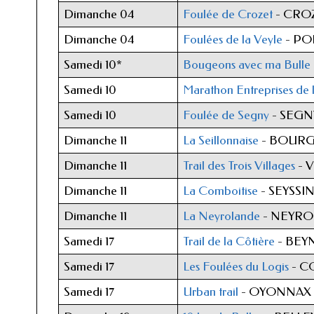
Dimanche 04
Foulée de Crozet
- CRO
Dimanche 04
Foulées de la Veyle
- PO
Samedi 10*
Bougeons avec ma Bulle
Samedi 10
Marathon Entreprises de l
Samedi 10
Foulée de Segny
- SEGN
Dimanche 11
La Seillonnaise
- BOURG
Dimanche 11
Trail des Trois Villages
- V
Dimanche 11
La Comboitise
- SEYSSI
Dimanche 11
La Neyrolande
- NEYR
Samedi 17
Trail de la Côtière
- BEY
Samedi 17
Les Foulées du Logis
- 
Samedi 17
Urban trail
- OYONNAX