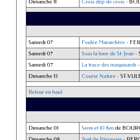
Dimanche 11
Cross dép de cross
- BO
Samedi 07
Foulée Maraichère
- FEI
Samedi 07
Sous la lune de St-Jean
- 
Samedi 07
La trace des maquisards
-
Dimanche 15
Course Nature
- ST-VUL
Retour en haut
Dimanche 01
Semi et 10 Km
de BOURG
Dimanche 08
Trail de Pérouges
- PER