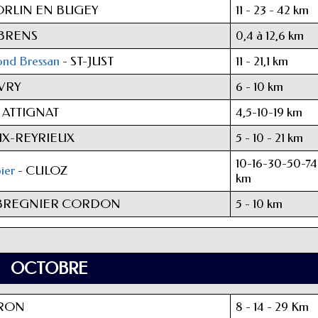
SORLIN EN BUGEY
11 - 23 - 42 km
 BRENS
0,4 à 12,6 km
nd Bressan
- ST-JUST
11 - 21,1 km
VRY
6 - 10 km
 ATTIGNAT
4,5-10-19 km
X-REYRIEUX
5 - 10 - 21 km
10-16-30-50-74
ier
- CULOZ
km
BREGNIER CORDON
5 - 10 km
OCTOBRE
ERON
8 - 14 - 29 Km