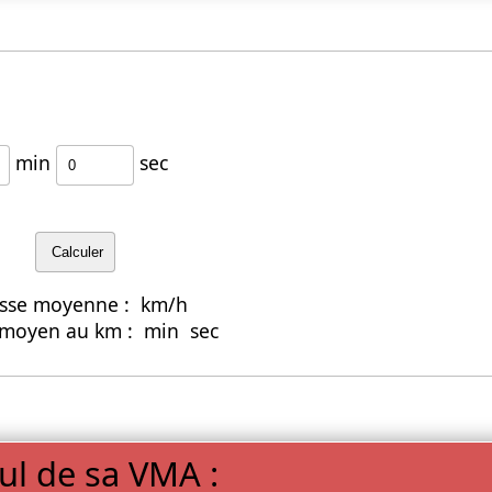
min
sec
esse moyenne :
km/h
moyen au km :
min
sec
ul de sa VMA :