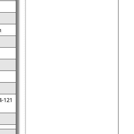
m
4-121