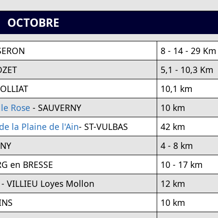
OCTOBRE
SSERON
8 - 14 - 29 Km
OZET
5,1 - 10,3 Km
POLLIAT
10,1 km
le Rose
- SAUVERNY
10 km
e la Plaine de l'Ain
- ST-VULBAS
42 km
GNY
4 - 8 km
G en BRESSE
10 - 17 km
- VILLIEU Loyes Mollon
12 km
INS
10 km