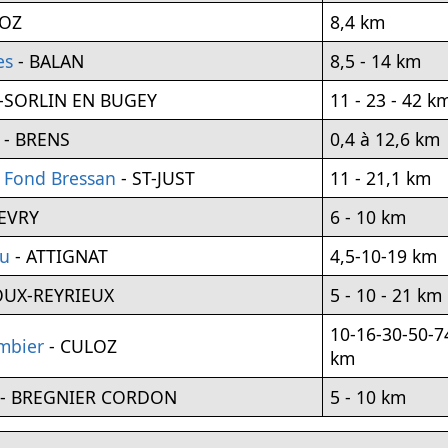
LOZ
8,4 km
es
- BALAN
8,5 - 14 km
T-SORLIN EN BUGEY
11 - 23 - 42 k
- BRENS
0,4 à 12,6 km
 Fond Bressan
- ST-JUST
11 - 21,1 km
EVRY
6 - 10 km
au
- ATTIGNAT
4,5-10-19 km
OUX-REYRIEUX
5 - 10 - 21 km
10-16-30-50-7
ombier
- CULOZ
km
- BREGNIER CORDON
5 - 10 km