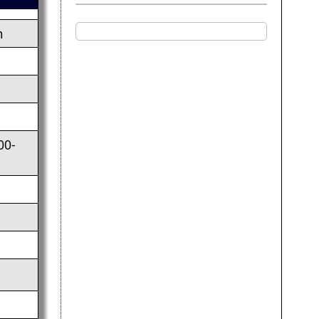
m
00-