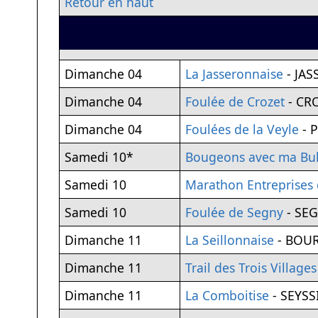
Retour en haut
Dimanche 04
La Jasseronnaise
- JA
Dimanche 04
Foulée de Crozet
- CR
Dimanche 04
Foulées de la Veyle
- 
Samedi 10*
Bougeons avec ma Bul
Samedi 10
Marathon Entreprises d
Samedi 10
Foulée de Segny
- SE
Dimanche 11
La Seillonnaise
- BOUR
Dimanche 11
Trail des Trois Villages
Dimanche 11
La Comboitise
- SEYSS