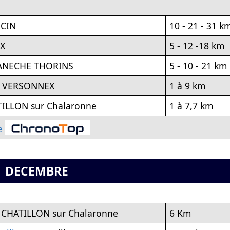
CIN
10 - 21 - 31 k
X
5 - 12 -18 km
ANECHE THORINS
5 - 10 - 21 km
 VERSONNEX
1 à 9 km
TILLON sur Chalaronne
1 à 7,7 km
e
DECEMBRE
 CHATILLON sur Chalaronne
6 Km