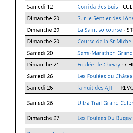
Samedi 12
Corrida des Buis
- CU
Dimanche 20
Sur le Sentier des Lôn
Dimanche 20
La Saint so course
- S
Dimanche 20
Course de la St-Michel
Samedi 20
Semi-Marathon Grand
Dimanche 21
Foulée de Chevry
- CH
Samedi 26
Les Foulées du Châte
Samedi 26
la nuit des AJT
- TREV
Samedi 26
Ultra Trail Grand Col
Dimanche 27
Les Foulees Du Bugey