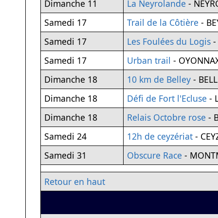
Dimanche 11
La Neyrolande
- NEYR
Samedi 17
Trail de la Côtière
- B
Samedi 17
Les Foulées du Logis
Samedi 17
Urban trail
- OYONNA
Dimanche 18
10 km de Belley
- BEL
Dimanche 18
Défi de Fort l'Ecluse
- 
Dimanche 18
Relais Octobre rose
- 
Samedi 24
12h de ceyzériat
- CEY
Samedi 31
Obscure Race
- MONTM
Retour en haut