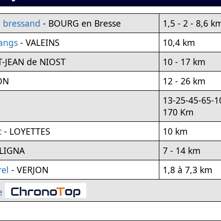
d bressand
- BOURG en Bresse
1,5 - 2 - 8,6 k
tangs
- VALEINS
10,4 km
T-JEAN de NIOST
10 - 17 km
ON
12 - 26 km
13-25-45-65-1
170 Km
t
- LOYETTES
10 km
LIGNA
7 - 14 km
rel
- VERJON
1,8 à 7,3 km
e