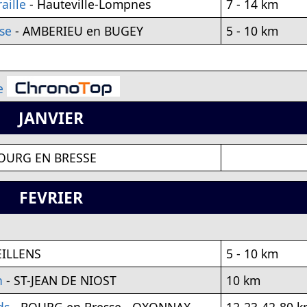
aille
- Hauteville-Lompnes
7 - 14 km
se
- AMBERIEU en BUGEY
5 - 10 km
e
JANVIER
OURG EN BRESSE
FEVRIER
EILLENS
5 - 10 km
n
- ST-JEAN DE NIOST
10 km